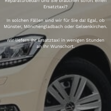
Reparaturbedarf und Sie brauchen sofort einen
Ersatztaxi?
In solchen Fällen sind wir für Sie da! Egal, ob
Münster,
Mönchengladbach
oder Gelsenkirchen.
Wir liefern Ihr Ersatztaxi in wenigen Stunden
an Ihr Wunschort.