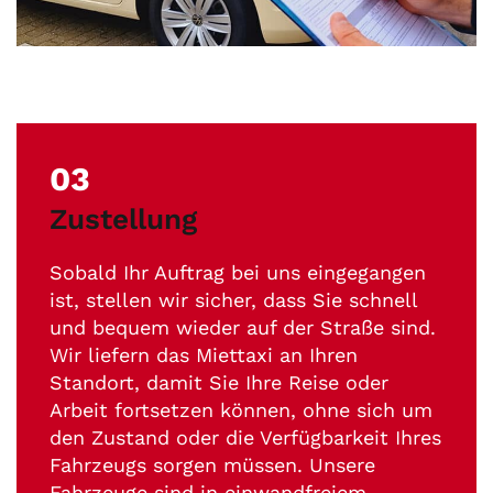
03
Zustellung
Sobald Ihr Auftrag bei uns eingegangen
ist, stellen wir sicher, dass Sie schnell
und bequem wieder auf der Straße sind.
Wir liefern das Miettaxi an Ihren
Standort, damit Sie Ihre Reise oder
Arbeit fortsetzen können, ohne sich um
den Zustand oder die Verfügbarkeit Ihres
Fahrzeugs sorgen müssen. Unsere
Fahrzeuge sind in einwandfreiem