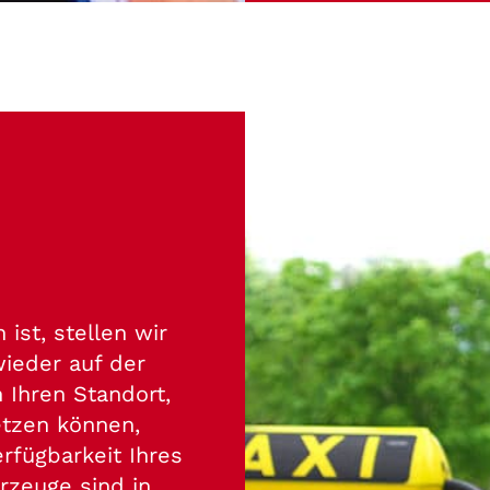
ist, stellen wir
ieder auf der
n Ihren Standort,
etzen können,
rfügbarkeit Ihres
rzeuge sind in