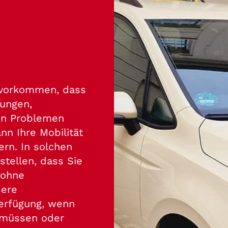
n vorkommen, dass
rungen,
en Problemen
ann Ihre Mobilität
ern. In solchen
stellen, dass Sie
 ohne
sere
Verfügung, wenn
n müssen oder