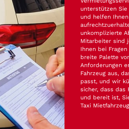
Vermietungsservi
unterstützen Sie
und helfen Ihnen 
aufrechtzuerhalt
unkomplizierte A
Mitarbeiter sind 
Ihnen bei Fragen
breite Palette vo
Anforderungen en
Fahrzeug aus, da
passt, und wir k
sicher, dass das
und bereit ist, 
Taxi Mietfahrzeu