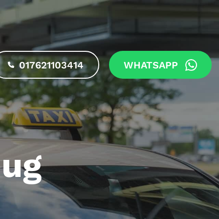
017621103414
WHATSAPP
eug