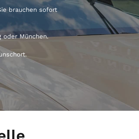
Sie brauchen sofort
g
oder
München
.
unschort.
lle