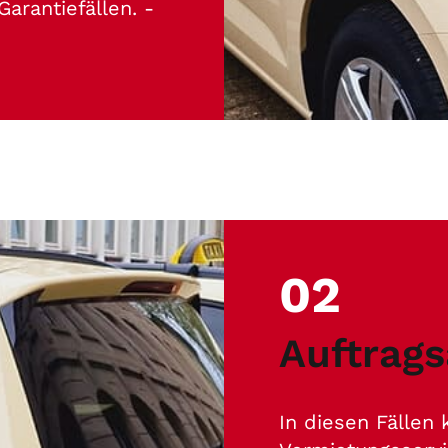
arantiefällen. -
02
Auftrag
In diesen Fällen