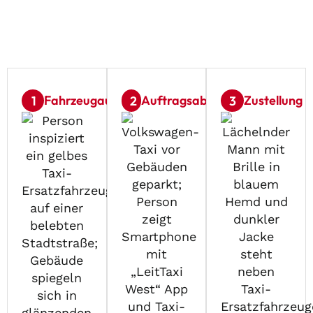
Fahrzeugausfall
Auftragsabwicklung
Zustellung
1
2
3