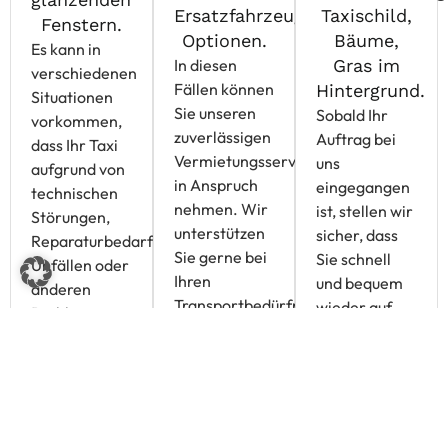
Es kann in
In diesen
verschiedenen
Fällen können
Situationen
Sie unseren
Sobald Ihr
vorkommen,
zuverlässigen
Auftrag bei
dass Ihr Taxi
Vermietungsservice
uns
aufgrund von
in Anspruch
eingegangen
technischen
nehmen. Wir
ist, stellen wir
Störungen,
unterstützen
sicher, dass
Reparaturbedarf,
Sie gerne bei
Sie schnell
Unfällen oder
Ihren
und bequem
anderen
Transportbedürfnissen
wieder auf
Problemen
und helfen
der Straße
ausfällt. Ein
Ihnen dabei,
sind. Wir
solcher
Ihre Mobilität
liefern das
Fahrzeugausfall
aufrechtzuerhalten.
Miettaxi an
kann Ihre
Wir sorgen
Ihren
Mobilität