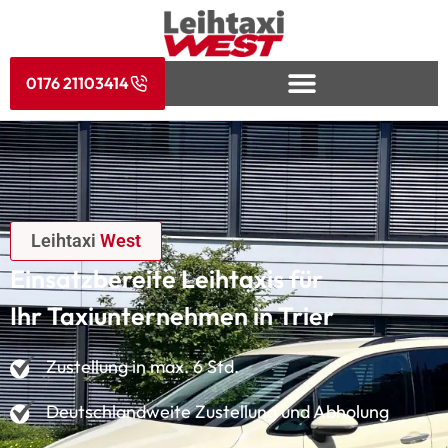
0176 21103414
Leihtaxi
West
Einsatzbereite Leihtaxis für
Ihr Taxiunternehmen in Trier
Zustellung in max. 6 Std.
Deutschlandweite Zustellung und Abholung