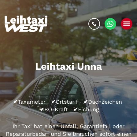
Leihtaxi
Unna
✔
Taxameter
✔
Ortstarif
✔
Dachzeichen
✔
BO-Kraft
✔
Eichung
Ihr
Taxi
hat einen Unfall, Garantiefall oder
Reparaturbedarf und Sie brauchen sofort einen