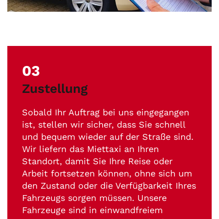
03
Zustellung
Sobald Ihr Auftrag bei uns eingegangen
ist, stellen wir sicher, dass Sie schnell
und bequem wieder auf der Straße sind.
Wir liefern das Miettaxi an Ihren
Standort, damit Sie Ihre Reise oder
Arbeit fortsetzen können, ohne sich um
den Zustand oder die Verfügbarkeit Ihres
Fahrzeugs sorgen müssen. Unsere
Fahrzeuge sind in einwandfreiem