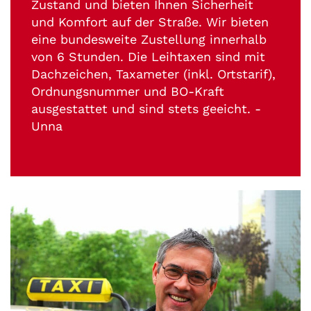
Zustand und bieten Ihnen Sicherheit
und Komfort auf der Straße. Wir bieten
eine bundesweite Zustellung innerhalb
von 6 Stunden. Die Leihtaxen sind mit
Dachzeichen, Taxameter (inkl. Ortstarif),
Ordnungsnummer und BO-Kraft
ausgestattet und sind stets geeicht. -
Unna