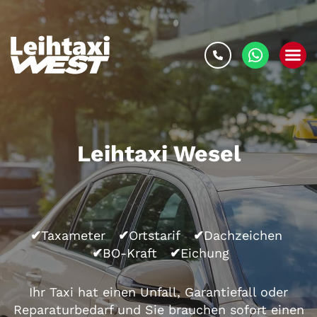
Leihtaxi
Wesel
✔
Taxameter
✔
Ortstarif
✔
Dachzeichen
✔
BO-Kraft
✔
Eichung
Ihr
Taxi
hat einen Unfall, Garantiefall oder
Reparaturbedarf und Sie brauchen sofort einen