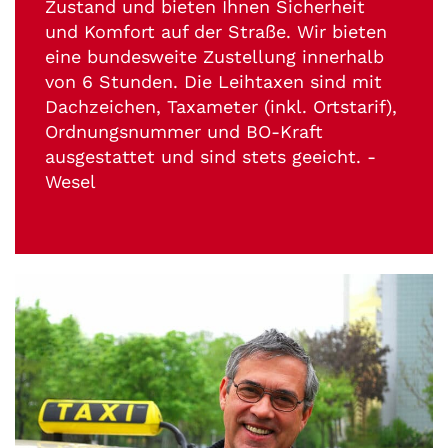
Zustand und bieten Ihnen Sicherheit
und Komfort auf der Straße. Wir bieten
eine bundesweite Zustellung innerhalb
von 6 Stunden. Die Leihtaxen sind mit
Dachzeichen, Taxameter (inkl. Ortstarif),
Ordnungsnummer und BO-Kraft
ausgestattet und sind stets geeicht. -
Wesel