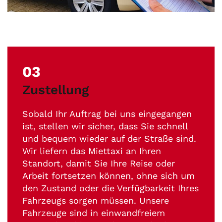
03
Zustellung
Sobald Ihr Auftrag bei uns eingegangen
ist, stellen wir sicher, dass Sie schnell
und bequem wieder auf der Straße sind.
Wir liefern das Miettaxi an Ihren
Standort, damit Sie Ihre Reise oder
Arbeit fortsetzen können, ohne sich um
den Zustand oder die Verfügbarkeit Ihres
Fahrzeugs sorgen müssen. Unsere
Fahrzeuge sind in einwandfreiem